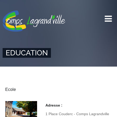
EDUCATION
Ecole
Adresse :
1 Place Couderc - Comps Lagrandville