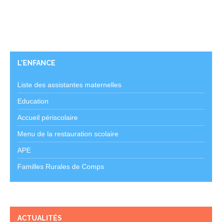
L'ENFANCE
Liste des assistantes maternelles
Education
Accueil périscolaire
Menu de la restauration scolaire
APE
Familles Rurales de Comps
ACTUALITÉS