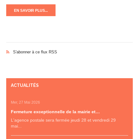
EN SAVOIR PLUS...
S'abonner à ce flux RSS
ACTUALITÉS
Mer, 27 Mai 2026
Fermeture exceptionnelle de la mairie et…
L'agence postale sera fermée jeudi 28 et vendredi 29
mai...