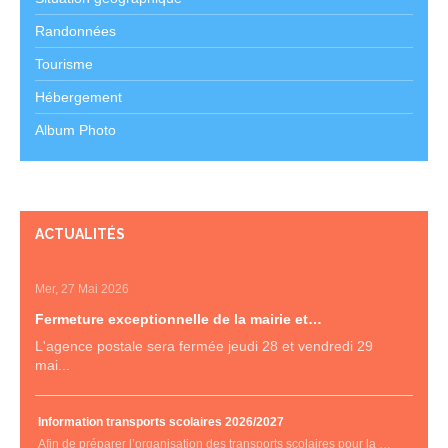
Randonnées
Tourisme
Hébergement
Album Photo
ACTUALITÉS
Mer, 27 Mai 2026
Fermeture exceptionnelle de la mairie et…
L'agence postale sera fermée jeudi 28 et vendredi 29
mai...
Information transports scolaires 2026/2027
Afin de préparer l’organisation des transports scolaires pour la …