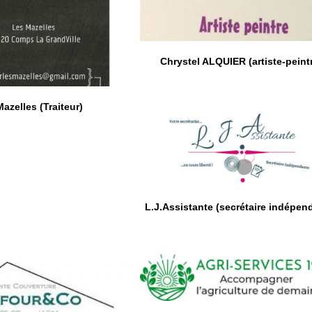
Chrystel ALQUIER (artiste-peint
azelles (Traiteur)
L.J.Assistante (secrétaire indépen