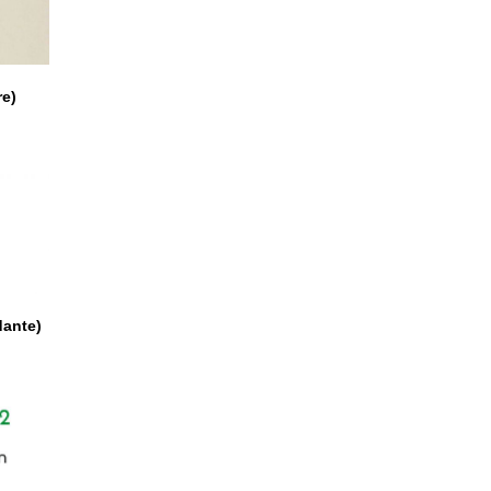
re)
dante)