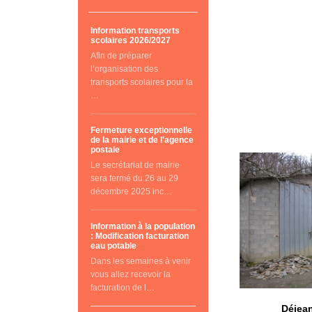
Information transports
scolaires 2026/2027
Afin de préparer
l’organisation des
transports scolaires pour la
…
Fermeture exceptionnelle
de la mairie et de l'agence
postale
Le secrétariat de mairie
sera fermé du 26 au 29
décembre 2025 inc…
Information à la population
: Modification facturation
eau potable
Dans les semaines à venir
vous allez recevoir la
facturation de l…
Déjean