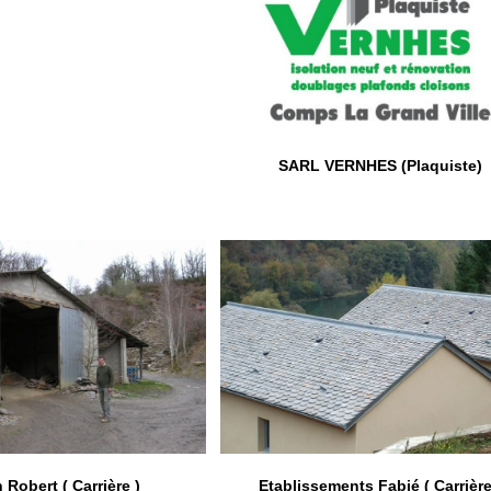
SARL VERNHES (Plaquiste)
 Robert ( Carrière )
Etablissements Fabié ( Carrière