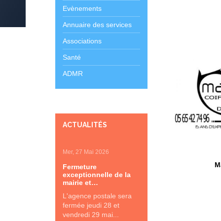
Evènements
Annuaire des services
Associations
Santé
ADMR
ACTUALITÉS
Mer, 27 Mai 2026
M
Fermeture
exceptionnelle de la
mairie et…
L'agence postale sera
fermée jeudi 28 et
vendredi 29 mai...