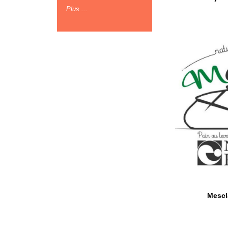
Plus ...
Mescl