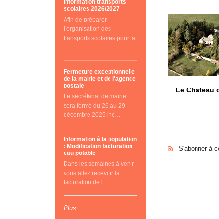
Information transports
scolaires 2026/2027
Afin de préparer
l’organisation des
transports scolaires pour la
…
Fermeture exceptionnelle
de la mairie et de l'agence
postale
Le Chateau d
Le secrétariat de mairie
sera fermé du 26 au 29
décembre 2025 inc…
Information à la population
: Modification facturation
S'abonner à c
eau potable
Dans les semaines à venir
vous allez recevoir la
facturation de l…
Plus ...