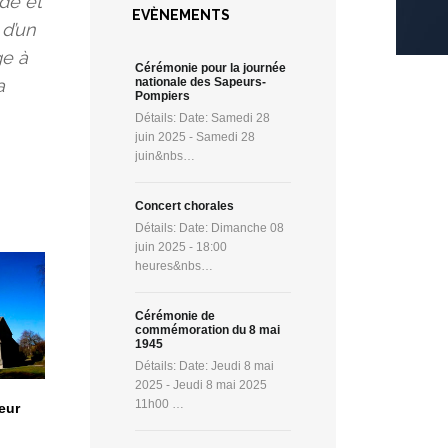
de et
EVÈNEMENTS
d’un
ge à
Cérémonie pour la journée
a
nationale des Sapeurs-
Pompiers
Détails: Date: Samedi 28
juin 2025 - Samedi 28
juin&nbs…
Concert chorales
Détails: Date: Dimanche 08
juin 2025 - 18:00
heures&nbs…
Cérémonie de
commémoration du 8 mai
1945
Détails: Date: Jeudi 8 mai
2025 - Jeudi 8 mai 2025
11h00 …
eur