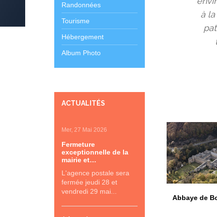
envi
Randonnées
à l
Tourisme
pat
Hébergement
Album Photo
ACTUALITÉS
Mer, 27 Mai 2026
Fermeture
exceptionnelle de la
mairie et…
L'agence postale sera
fermée jeudi 28 et
vendredi 29 mai...
Abbaye de B