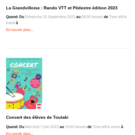
La Grandvilloise : Rando VTT et Pédestre édition 2023
Quand:
Du
Dimanche 10 Septembre 2023
au
09:00 heures
de
Time left to
event
à
En savoir plus...
Concert des élèves de Toutaki
Quand:
Du
Mercredi 7 juin 2023
au
19:00 heures
de
Time left to event
à
En savoir plus...