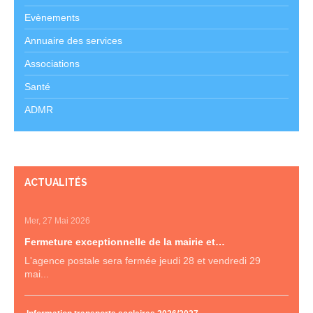
Evènements
Annuaire des services
Associations
Santé
ADMR
ACTUALITÉS
Mer, 27 Mai 2026
Fermeture exceptionnelle de la mairie et…
L'agence postale sera fermée jeudi 28 et vendredi 29
mai...