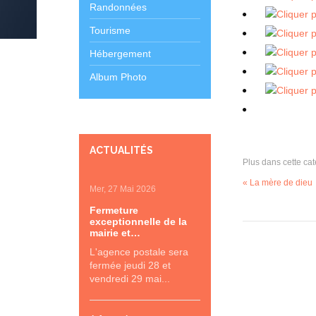
Randonnées
Tourisme
Hébergement
Album Photo
ACTUALITÉS
Plus dans cette cat
« La mère de dieu
Mer, 27 Mai 2026
Fermeture
exceptionnelle de la
mairie et…
L'agence postale sera
fermée jeudi 28 et
vendredi 29 mai...