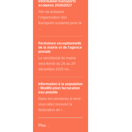
Information transports
scolaires 2026/2027
Afin de préparer
l’organisation des
transports scolaires pour la
…
Fermeture exceptionnelle
de la mairie et de l'agence
postale
Le secrétariat de mairie
sera fermé du 26 au 29
décembre 2025 inc…
Information à la population
: Modification facturation
eau potable
Dans les semaines à venir
vous allez recevoir la
facturation de l…
Plus ...