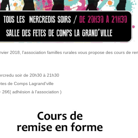
nvier 2018, l'association familles rurales vous propose des cours de re
ercredu soir de 20h30 à 21h30
êtes de Comps Lagrand'ville
 + 26€( adhésion à l'association )