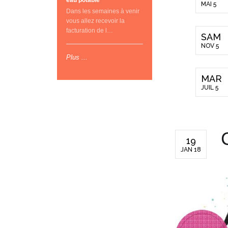
eau potable
MAI 5
Dans les semaines à venir
vous allez recevoir la
facturation de l…
SAM
NOV 5
Plus ...
MAR
JUIL 5
19
JAN 18