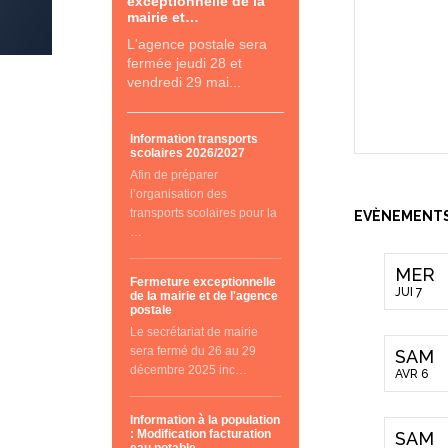
exceptionnelle de la
mairie et…
L'agence postale sera
fermée jeudi 28 et
vendredi 29 mai...
Information transports
scolaires 2026/2027
Afin de préparer
l’organisation des
transports scolaires pour la
EVÈNEMENT
…
MER
Fermeture exceptionnelle
JUI 7
de la mairie et de l'agence
postale
Le secrétariat de mairie
sera fermé du 26 au 29
SAM
décembre 2025 inc…
AVR 6
Information à la population
: Modification facturation
SAM