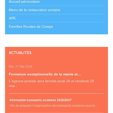
Accueil périscolaire
Menu de la restauration scolaire
APE
Familles Rurales de Comps
ACTUALITÉS
Mer, 27 Mai 2026
Fermeture exceptionnelle de la mairie et…
L'agence postale sera fermée jeudi 28 et vendredi 29
mai...
Information transports scolaires 2026/2027
Afin de préparer l’organisation des transports scolaires pour la …