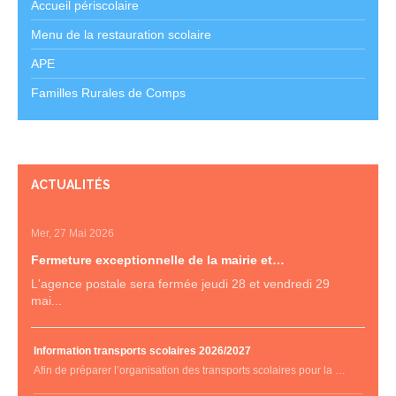
Accueil périscolaire
Menu de la restauration scolaire
APE
Familles Rurales de Comps
ACTUALITÉS
Mer, 27 Mai 2026
Fermeture exceptionnelle de la mairie et…
L'agence postale sera fermée jeudi 28 et vendredi 29
mai...
Information transports scolaires 2026/2027
Afin de préparer l’organisation des transports scolaires pour la …