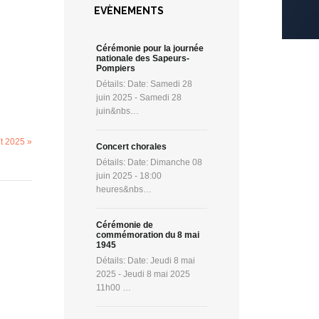
EVÈNEMENTS
Cérémonie pour la journée
nationale des Sapeurs-
Pompiers
Détails: Date: Samedi 28
juin 2025 - Samedi 28
juin&nbs…
et 2025 »
Concert chorales
Détails: Date: Dimanche 08
juin 2025 - 18:00
heures&nbs…
Cérémonie de
commémoration du 8 mai
1945
Détails: Date: Jeudi 8 mai
2025 - Jeudi 8 mai 2025
11h00 …