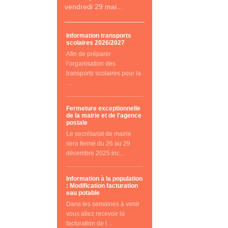
vendredi 29 mai...
Information transports
scolaires 2026/2027
Afin de préparer
l’organisation des
transports scolaires pour la
…
Fermeture exceptionnelle
de la mairie et de l'agence
postale
Le secrétariat de mairie
sera fermé du 26 au 29
décembre 2025 inc…
Information à la population
: Modification facturation
eau potable
Dans les semaines à venir
vous allez recevoir la
facturation de l…