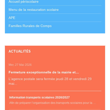
Accueil périscolaire
Menu de la restauration scolaire
APE
Familles Rurales de Comps
ACTUALITÉS
Mer, 27 Mai 2026
Fermeture exceptionnelle de la mairie et…
L'agence postale sera fermée jeudi 28 et vendredi 29
mai...
Information transports scolaires 2026/2027
Afin de préparer l’organisation des transports scolaires pour la …