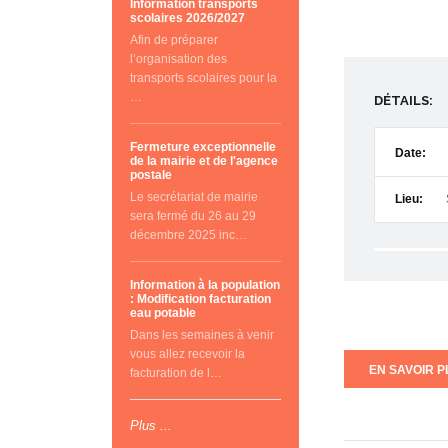
Information transports
scolaires 2026/2027
Afin de préparer
l’organisation des
transports scolaires pour la
…
DÉTAILS:
Fermeture exceptionnelle
Date:
de la mairie et de l'agence
postale
Le secrétariat de mairie
Lieu:
sera fermé du 26 au 29
décembre 2025 inc…
Information à la population
: Modification facturation
eau potable
Dans les semaines à venir
vous allez recevoir la
EN SAVOIR PL
facturation de l…
Plus ...