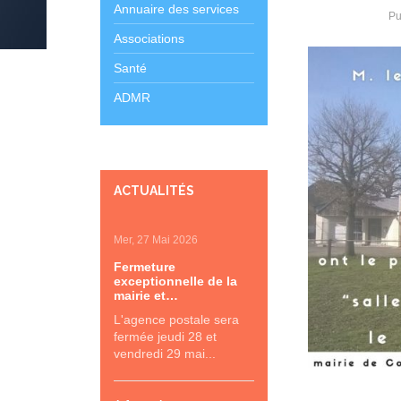
Annuaire des services
Pu
Associations
Santé
ADMR
ACTUALITÉS
Mer, 27 Mai 2026
Fermeture
exceptionnelle de la
mairie et…
L'agence postale sera
fermée jeudi 28 et
vendredi 29 mai...