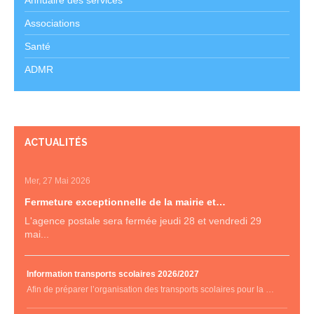
Associations
Santé
ADMR
ACTUALITÉS
Mer, 27 Mai 2026
Fermeture exceptionnelle de la mairie et…
L'agence postale sera fermée jeudi 28 et vendredi 29
mai...
Information transports scolaires 2026/2027
Afin de préparer l’organisation des transports scolaires pour la …