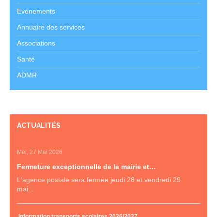
Evènements
Annuaire des services
Associations
Santé
ADMR
ACTUALITÉS
Mer, 27 Mai 2026
Fermeture exceptionnelle de la mairie et…
L'agence postale sera fermée jeudi 28 et vendredi 29
mai...
Information transports scolaires 2026/2027