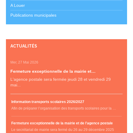
A Louer
Publications municipales
ACTUALITÉS
Mer, 27 Mai 2026
Fermeture exceptionnelle de la mairie et…
L'agence postale sera fermée jeudi 28 et vendredi 29
mai...
Information transports scolaires 2026/2027
Afin de préparer l’organisation des transports scolaires pour la …
Fermeture exceptionnelle de la mairie et de l'agence postale
Le secrétariat de mairie sera fermé du 26 au 29 décembre 2025