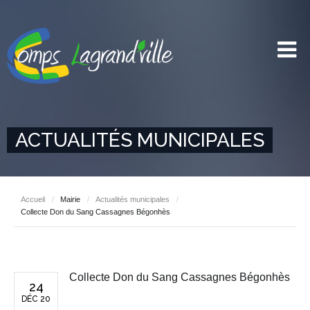
ACTUALITÉS MUNICIPALES
Accueil
/
Mairie
/
Actualités municipales
/
Collecte Don du Sang Cassagnes Bégonhès
Collecte Don du Sang Cassagnes Bégonhès
24
DÉC 20