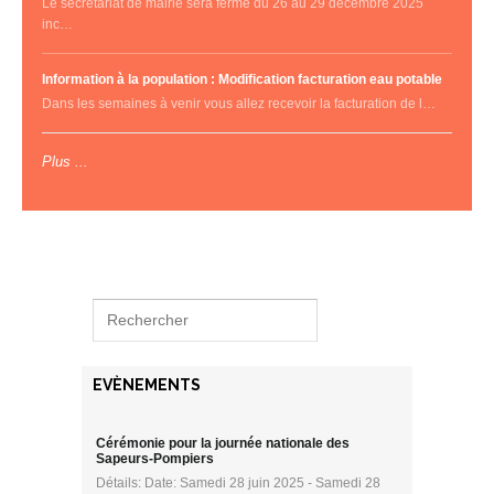
Le secrétariat de mairie sera fermé du 26 au 29 décembre 2025
inc…
Information à la population : Modification facturation eau potable
Dans les semaines à venir vous allez recevoir la facturation de l…
Plus ...
EVÈNEMENTS
Cérémonie pour la journée nationale des
Sapeurs-Pompiers
Détails: Date: Samedi 28 juin 2025 - Samedi 28