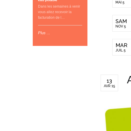
eau potable
MAI 5
Dans les semaines à venir
vous allez recevoir la
facturation de l…
SAM
NOV 5
Plus ...
MAR
JUIL 5
13
AVR 15