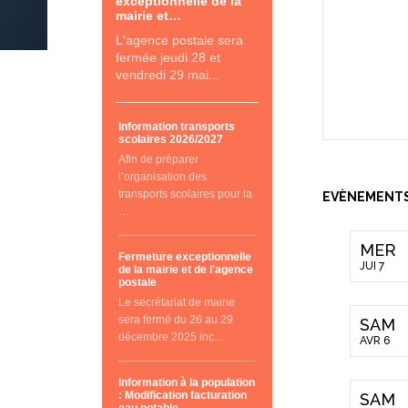
exceptionnelle de la
mairie et…
L'agence postale sera
fermée jeudi 28 et
vendredi 29 mai...
Information transports
scolaires 2026/2027
Afin de préparer
l’organisation des
transports scolaires pour la
EVÈNEMENT
…
MER
Fermeture exceptionnelle
JUI 7
de la mairie et de l'agence
postale
Le secrétariat de mairie
sera fermé du 26 au 29
SAM
décembre 2025 inc…
AVR 6
Information à la population
: Modification facturation
SAM