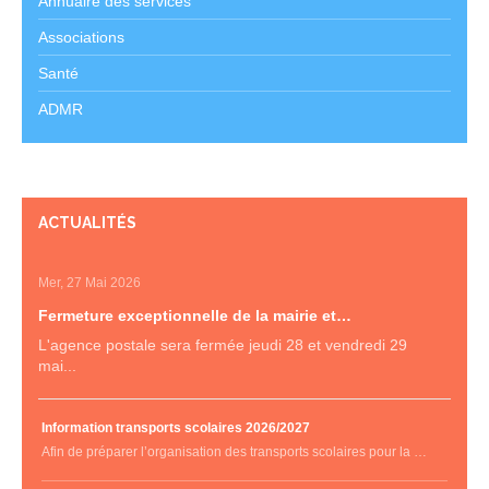
Annuaire des services
Associations
Santé
ADMR
ACTUALITÉS
Mer, 27 Mai 2026
Fermeture exceptionnelle de la mairie et…
L'agence postale sera fermée jeudi 28 et vendredi 29
mai...
Information transports scolaires 2026/2027
Afin de préparer l’organisation des transports scolaires pour la …