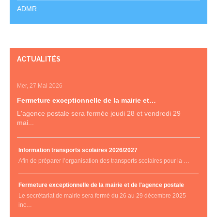
ADMR
ACTUALITÉS
Mer, 27 Mai 2026
Fermeture exceptionnelle de la mairie et…
L'agence postale sera fermée jeudi 28 et vendredi 29
mai...
Information transports scolaires 2026/2027
Afin de préparer l’organisation des transports scolaires pour la …
Fermeture exceptionnelle de la mairie et de l'agence postale
Le secrétariat de mairie sera fermé du 26 au 29 décembre 2025
inc…