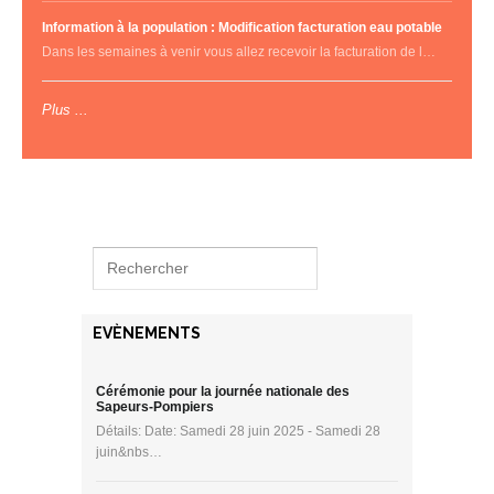
Information à la population : Modification facturation eau potable
Dans les semaines à venir vous allez recevoir la facturation de l…
Plus ...
EVÈNEMENTS
Cérémonie pour la journée nationale des
Sapeurs-Pompiers
Détails: Date: Samedi 28 juin 2025 - Samedi 28
juin&nbs…