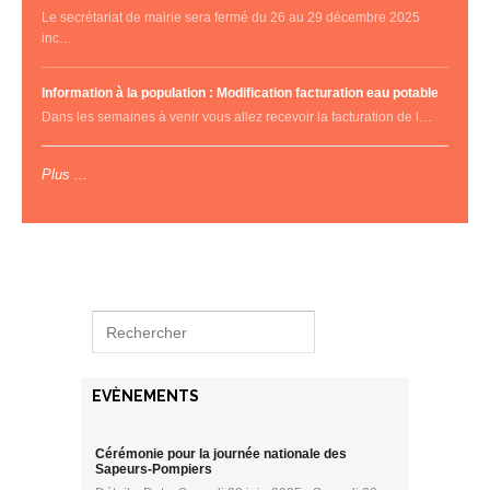
Le secrétariat de mairie sera fermé du 26 au 29 décembre 2025
inc…
Information à la population : Modification facturation eau potable
Dans les semaines à venir vous allez recevoir la facturation de l…
Plus ...
EVÈNEMENTS
Cérémonie pour la journée nationale des
Sapeurs-Pompiers