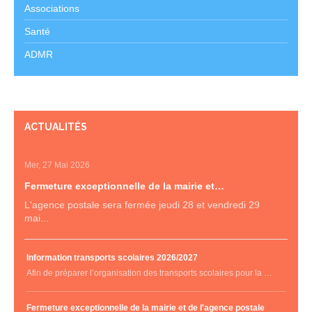
Associations
Santé
ADMR
ACTUALITÉS
Mer, 27 Mai 2026
Fermeture exceptionnelle de la mairie et…
L'agence postale sera fermée jeudi 28 et vendredi 29
mai...
Information transports scolaires 2026/2027
Afin de préparer l’organisation des transports scolaires pour la …
Fermeture exceptionnelle de la mairie et de l'agence postale